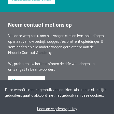
Neem contact met ons op
Via deze weg kan u ons alle vragen stellen ivm. opleidingen
op maat van uw bedrijf, suggesties omtrent opleidingen &
seminaries en alle andere vragen gerelateerd aan de
Phoenix Contact Academy.
Wij proberen uw bericht binnen de drie werkdagen na
ontvangst te beantwoorden.
Neem contact op
Deze website maakt gebruik van cookies. Als u onze site blijft
Phoenix Contact nv
gebruiken, gaat u akkoord met het gebruik van deze cookies.
Minervastraat 10-12
Tel.:
+32 (0)2 723 98 11
1930 Zaventem
E-mail:
academy@phoenixcontact.be
Lees onze privacy policy