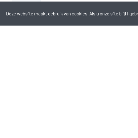
Deze website maakt gebruik van cookies. Als u onze site blijft geb
Aanmelden nieuwsbrief
Ons opleidingsaanbod wordt regelmatig aangepast en uitge
Wenst u geïnformeerd te worden als er nieuwe opleidingen
worden?
Schrijf u in op onze nieuwsbrief!
Aanmelden nieuwsbrief