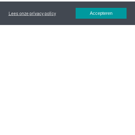
Lees onze privacy policy
Accepteren
ons op
agen stellen ivm. opleidingen op maat van uw bedrijf,
en & seminaries en alle andere vragen gerelateerd aan de
en de drie werkdagen na ontvangst te beantwoorden.