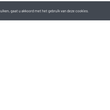
ruiken, gaat u akkoord met het gebruik van deze cookies.
Bekijk hier alle opleidingen
Neem contact met 
breid.
Via deze weg kan u ons alle vr
 of seminaries georganiseerd
suggesties omtrent opleiding
Phoenix Contact Academy.
Wij proberen uw bericht binn
Neem contact op
Phoenix Contact nv